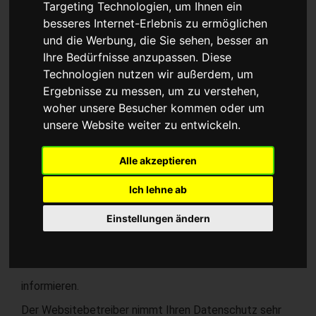
Targeting Technologien, um Ihnen ein
dieser Seite prüfen.
Jetzt prüfen
besseres Internet-Erlebnis zu ermöglichen
Geltungsbereich
und die Werbung, die Sie sehen, besser an
Diese Datenschutzerklärung soll die Nutzer dieser
Ihre Bedürfnisse anzupassen. Diese
Website gemäß Bundesdatenschutzgesetz und
Technologien nutzen wir außerdem, um
Telemediengesetz über die Art, den Umfang und den
Ergebnisse zu messen, um zu verstehen,
Zweck der Erhebung und Verwendung
woher unsere Besucher kommen oder um
personenbezogener Daten durch den Websitebetreiber
unsere Website weiter zu entwickeln.
Gunther Schmidt
Alle akzeptieren
Staatl. gepr. Augenoptikermeister
Optometrist HWK
Ich lehne ab
Cottbuser Straße 11
Einstellungen ändern
03226 Vetschau/ Spreewald
Tel: 035433 2505
Fax: 035433 559943
informieren.
Der Websitebetreiber nimmt Ihren Datenschutz sehr