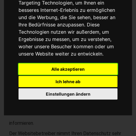
Targeting Technologien, um Ihnen ein
dieser Seite prüfen.
Jetzt prüfen
besseres Internet-Erlebnis zu ermöglichen
Geltungsbereich
und die Werbung, die Sie sehen, besser an
Diese Datenschutzerklärung soll die Nutzer dieser
Ihre Bedürfnisse anzupassen. Diese
Website gemäß Bundesdatenschutzgesetz und
Technologien nutzen wir außerdem, um
Telemediengesetz über die Art, den Umfang und den
Ergebnisse zu messen, um zu verstehen,
Zweck der Erhebung und Verwendung
woher unsere Besucher kommen oder um
personenbezogener Daten durch den Websitebetreiber
unsere Website weiter zu entwickeln.
Gunther Schmidt
Alle akzeptieren
Staatl. gepr. Augenoptikermeister
Optometrist HWK
Ich lehne ab
Cottbuser Straße 11
Einstellungen ändern
03226 Vetschau/ Spreewald
Tel: 035433 2505
Fax: 035433 559943
informieren.
Der Websitebetreiber nimmt Ihren Datenschutz sehr